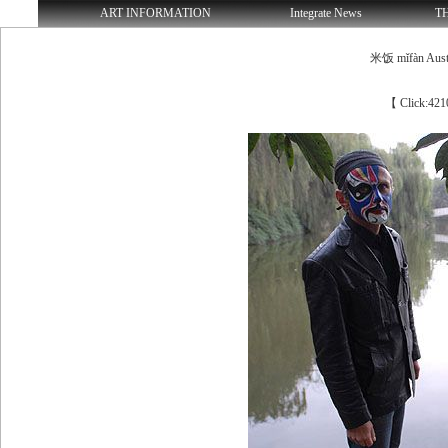
ART INFORMATION
Integrate News
T
米饭 mǐfàn Austri
【 Click:421