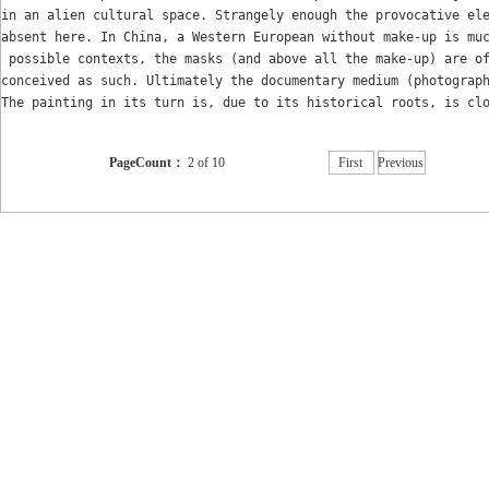
in an alien cultural space.
 Strangely enough the provocative el
absent here. In 
China
, a 
Western European without make-up is mu
 possible contexts, 
the masks (and above all the make-up) are 
o
conceived as such. 
Ultimately the documentary medium (photograp
The painting in its turn is, due to its historical roots, is cl
PageCount：
2 of 10
First
Previous