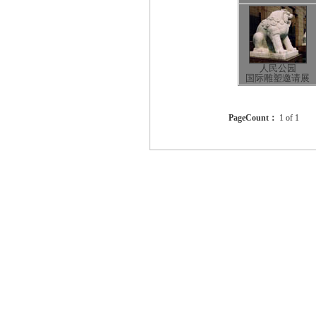
人民公园
国际雕塑邀请展
PageCount：
1 of 1